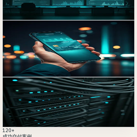
數位轉型。
arrow_forward
聯絡我們
MOBILE APP
CryptoWallet 精準理財
以移動金融場景為核心，打造更快、更直覺的資產管理入
口。
arrow_forward
聯絡我們
INFRASTRUCTURE
分散式帳本技術架構
為高可用金融平台建立穩定且可觀測的基礎架構能力。
arrow_forward
聯絡我們
120+
成功交付案例