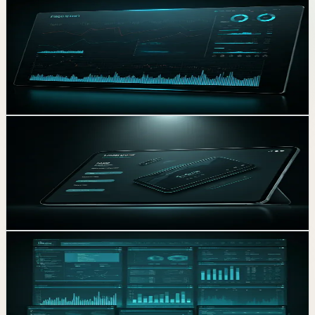
NeoBank 跨境支付系統
整合區塊鏈與風控流程，為亞太區 50 萬用戶提供毫秒級跨境
結算體驗。
arrow_forward
聯絡我們
E-COMMERCE
LuxeCart 品牌官網
為精品品牌打造高端購物體驗，轉換率提升 140%。
arrow_forward
聯絡我們
ERP SYSTEM
智造雲 2.0 供應鏈管理平台
優化超過 3,000 個供應商節點的資料流轉，協助製造業完成