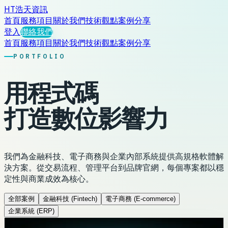
HT
浩天資訊
首頁
服務項目
關於我們
技術觀點
案例分享
登入
聯絡我們
首頁
服務項目
關於我們
技術觀點
案例分享
PORTFOLIO
用程式碼
打造
數位影響力
我們為金融科技、電子商務與企業內部系統提供高規格軟體解
決方案。從交易流程、管理平台到品牌官網，每個專案都以穩
定性與商業成效為核心。
全部案例
金融科技 (Fintech)
電子商務 (E-commerce)
企業系統 (ERP)
FINTECH